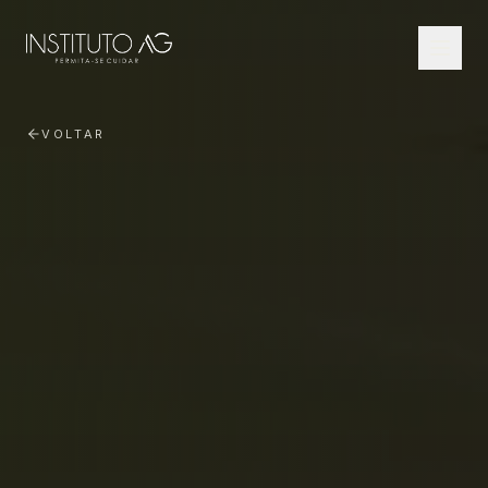
VOLTAR
Início
Fellowship