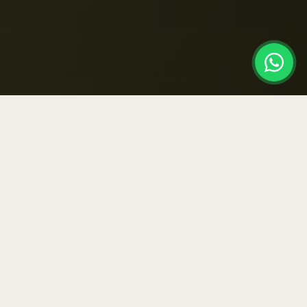
IMERSÃO DE 5 DIAS
Imersão completa no
Instituto AG
Cinco dias de imersão prática e teórica, com
atendimento clínico supervisionado, sessões
avançadas e gestão clínica — coordenadas pelo
Dr.