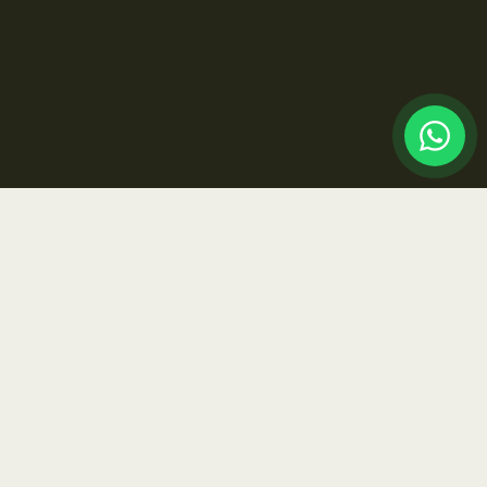
Excelência médica
para uma
vida extraordinária.