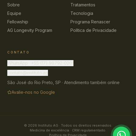
Sobre
Tratamentos
Equipe
Tecnologia
Fellowship
Programa Renascer
AG Longevity Program
Política de Privacidade
CONTATO
WhatsApp · +55 (17) 99792-0201
contato@instituto.ag
São José do Rio Preto, SP · Atendimento também online
Avalie-nos no Google
©
2026
Instituto AG · Todos os direitos reservados.
Medicina de excelência · CRM regulamentado.
Política de Privacidade